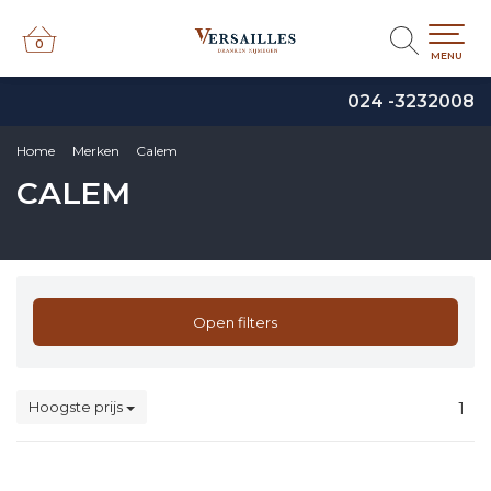
0
0
MENU
024 -3232008
Home
Merken
Calem
CALEM
Open filters
Hoogste prijs
1