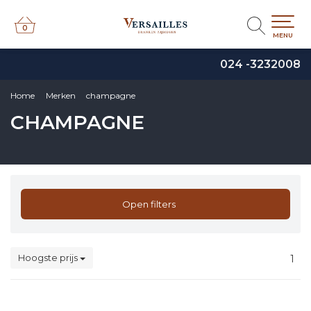
0
0
MENU
024 -3232008
Home
Merken
champagne
CHAMPAGNE
Open filters
Hoogste prijs
1