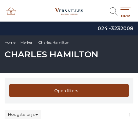
0
0
MENU
024 -3232008
Home
Merken
Charles Hamilton
CHARLES HAMILTON
Open filters
Hoogste prijs
1