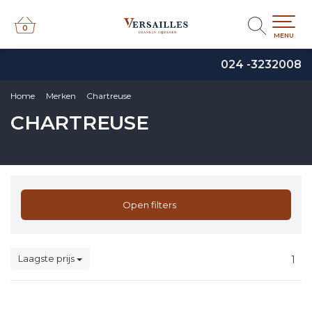
0
0
MENU
024 -3232008
Home
Merken
Chartreuse
CHARTREUSE
Open filters
Laagste prijs
1