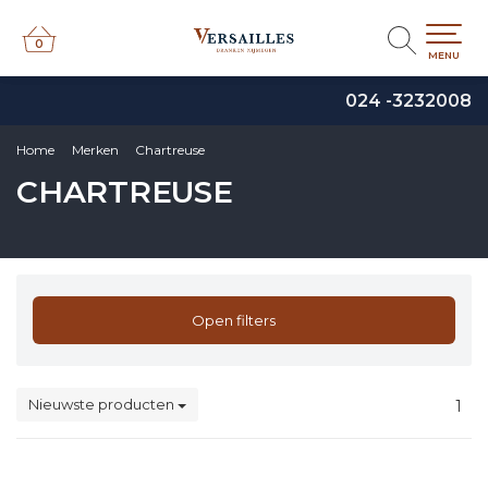
0
0
MENU
024 -3232008
Home
Merken
Chartreuse
CHARTREUSE
Open filters
Nieuwste producten
1