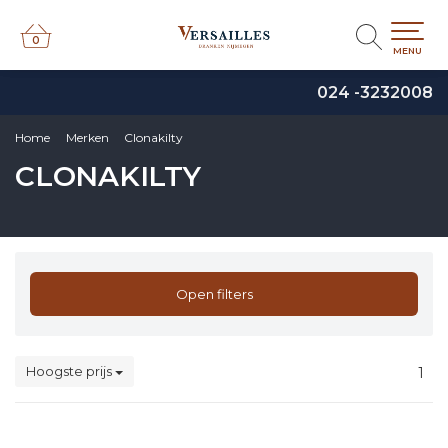
0
0
MENU
024 -3232008
Home
Merken
Clonakilty
CLONAKILTY
Open filters
Hoogste prijs
1