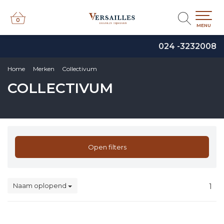
0
0
MENU
024 -3232008
Home
Merken
Collectivum
COLLECTIVUM
Open filters
Naam oplopend
1