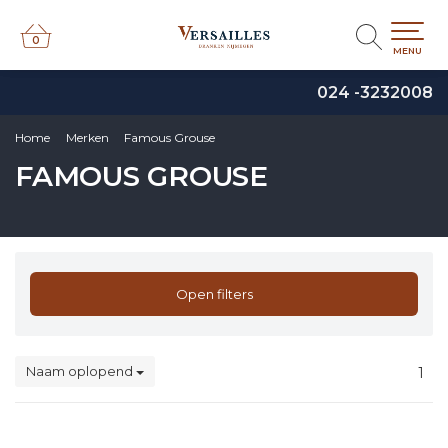
0
0
MENU
024 -3232008
Home
Merken
Famous Grouse
FAMOUS GROUSE
Open filters
Naam oplopend
1