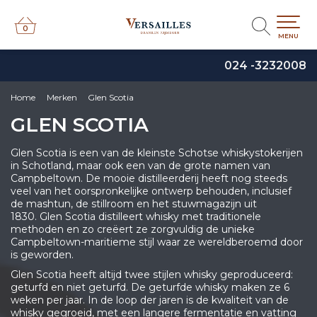
0
0
MENU
024 -3232008
Home
Merken
Glen Scotia
GLEN SCOTIA
Glen Scotia is een van de kleinste Schotse whiskystokerijen
in Schotland, maar ook een van de grote namen van
Campbeltown. De mooie distilleerderij heeft nog steeds
veel van het oorspronkelijke ontwerp behouden, inclusief
de mashtun, de stillroom en het stuwmagazijn uit
1830. Glen Scotia distilleert whisky met traditionele
methoden en zo creëert ze zorgvuldig de unieke
Campbeltown-maritieme stijl waar ze wereldberoemd door
is geworden.
Glen Scotia heeft altijd twee stijlen whisky geproduceerd:
geturfd en niet geturfd. De geturfde whisky maken ze 6
weken per jaar. In de loop der jaren is de kwaliteit van de
whisky gegroeid, met een langere fermentatie en vatting