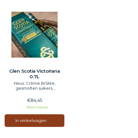
Glen Scotia Victoriana
0.7L
Neus: Crème Brûlée,
gesmolten suikers,
gekarameliseerd fruit en
eikenhout
€84,45
Beschikbaar
Smaak: Geroosterde suikers,
zwarte bessen, specerijen
In winkelwagen
Afdronk: Cacao, pure
chocolade, donker fruit