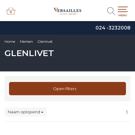
0
0
MENU
024 -3232008
Home
Merken
Glenlivet
GLENLIVET
Open filters
Naam oplopend
1