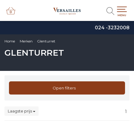
0
0
MENU
024 -3232008
Home
Merken
Glenturret
GLENTURRET
Open filters
Laagste prijs
1