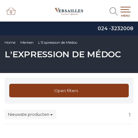
0
0
MENU
024 -3232008
Home
Merken
L'Expression de Médoc
L'EXPRESSION DE MÉDOC
Open filters
Nieuwste producten
1