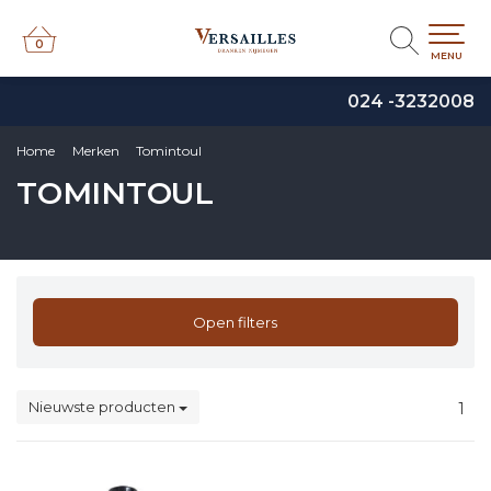
0
0
MENU
024 -3232008
Home
Merken
Tomintoul
TOMINTOUL
Open filters
Nieuwste producten
1