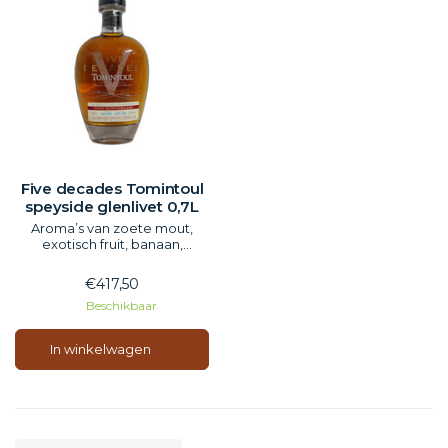
Five decades Tomintoul
speyside glenlivet 0,7L
Aroma’s van zoete mout,
exotisch fruit, banaan,
gemengde noten, foelie en
een accent van
€417,50
sigarenkistjes.
Beschikbaar
Romig en complex, tonen
van guave, hazelnoot,
amandelen, toffee en fijne
In winkelwagen
specerijen, alles omringd
door rijk eikenhout. De
afdronk is lang en zacht,