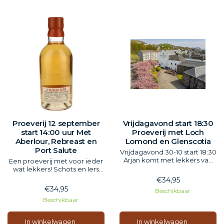
Proeverij 12 september
Vrijdagavond start 18:30
start 14:00 uur Met
Proeverij met Loch
Aberlour, Rebreast en
Lomond en Glenscotia
Port Salute
Vrijdagavond 30-10 start 18:30
Arjan komt met lekkers van
Een proeverij met voor ieder
oa Campbeltown.
wat lekkers! Schots en Iers
Inclusief hapjes
samen dat moet lekker zijn.
€34,95
Aberlour, Redbreast en Port
€34,95
Beschikbaar
Salute.
Beschikbaar
Inclusief hapjes.
In winkelwagen
In winkelwagen