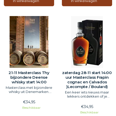
In winkelwagen
In winkelwagen
21-11 Masterclass Thy
zaterdag 28-11 start 14:00
bijzondere Deense
uur Masterclass Frapin
whisky start 14:00
cognac en Calvados
)Lecompte / Boulard)
Masterclass met bijzondere
whisky uit Denemarken.
Een keer iets nieuws maar
Gerookt met beuken hout.
lekkers ontdekken of je
verder ontwikkelen.
€34,95
Een masterclass van een
€34,95
Beschikbaar
echte kenner over Cognac
Beschikbaar
en Calvados.