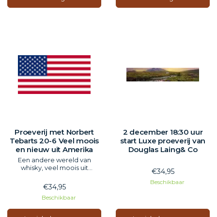
Proeverij met Norbert
2 december 18:30 uur
Tebarts 20-6 Veel moois
start Luxe proeverij van
en nieuw uit Amerika
Douglas Laing& Co
Een andere wereld van
whisky, veel moois uit
€34,95
Amerika, de moeite waard
Beschikbaar
om een keer te proberen.
€34,95
Zeker als Norbert het doet.
Beschikbaar
Aanvang 14:00 uur inclusief
hapjes