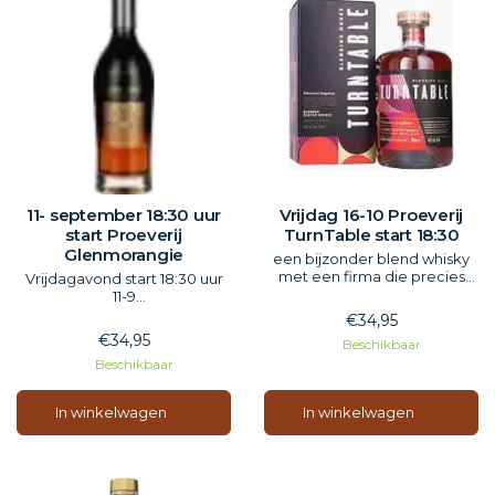
11- september 18:30 uur
Vrijdag 16-10 Proeverij
start Proeverij
TurnTable start 18:30
Glenmorangie
een bijzonder blend whisky
met een firma die precies
Vrijdagavond start 18:30 uur
zegt wat en in zit. Een mooi
11-9
avontuur.
Met brand ambassador
€34,95
Melissa Vrijbloed.
€34,95
Beschikbaar
Glenmorangie: zacht en veel
Beschikbaar
smaak
Inclusief hapjes
In winkelwagen
In winkelwagen