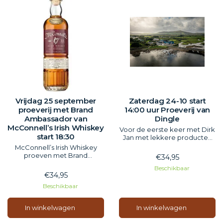
Vrijdag 25 september
Zaterdag 24-10 start
proeverij met Brand
14:00 uur Proeverij van
Ambassador van
Dingle
McConnell’s Irish Whiskey
Voor de eerste keer met Dirk
start 18:30
Jan met lekkere producten
van Dingle.
McConnell’s Irish Whiskey
Inclusief hapjes
proeven met Brand
€34,95
ambassadeur uit Ierland.
Beschikbaar
inclusief Hapjes
€34,95
Beschikbaar
In winkelwagen
In winkelwagen