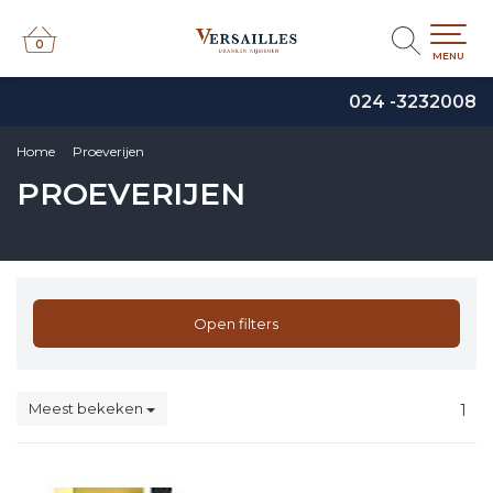
0
0
MENU
024 -3232008
Home
Proeverijen
PROEVERIJEN
Open filters
Meest bekeken
1