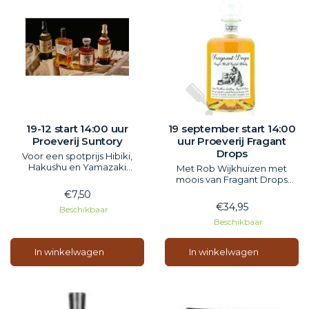
19-12 start 14:00 uur
19 september start 14:00
Proeverij Suntory
uur Proeverij Fragant
Drops
Voor een spotprijs Hibiki,
Hakushu en Yamazaki
Met Rob Wijkhuizen met
proeven.
moois van Fragant Drops
mooie onafhankelijke
€7,50
bottelaar
€34,95
Beschikbaar
Zaterdag 19-9 start 14:00
Beschikbaar
Inclusief hapjes
In winkelwagen
In winkelwagen