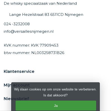
De whisky speciaalzaak van Nederland
Lange Hezelstraat 83 6511CD Nijmegen
024 -3232008
info@versaillesnijmegen.nl
KVK nummer: KVK 77909453
btw-nummer: NL003258731B26
Klantenservice
Mijn account
Wij slaan cookies op om onze website te verbeteren.
Is dat akkoord?
Nieuwsbrief
Ja