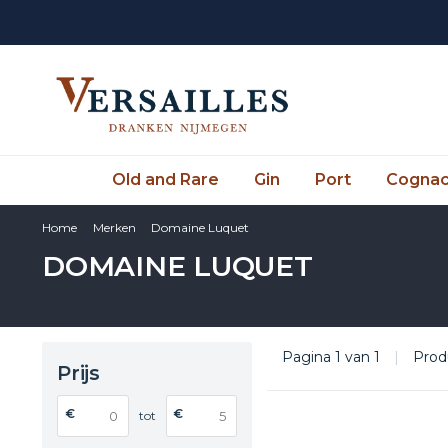
Old and Rare
Gin
Port
Cogna
Home
Merken
Domaine Luquet
DOMAINE LUQUET
Pagina 1 van 1
|
Prod
Prijs
€
€
tot