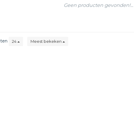
Geen producten gevonden!...
cten
24
Meest bekeken