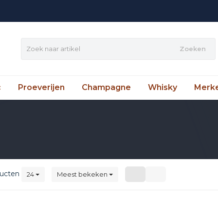
Zoeken
c
Proeverijen
Champagne
Whisky
Merk
ucten
24
Meest bekeken