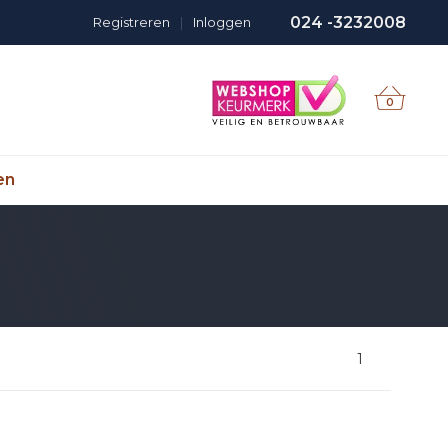
024 -3232008
Registreren
|
Inloggen
0
en
1