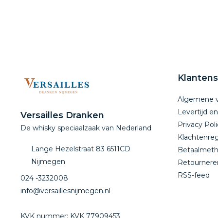
Klantens
Algemene 
Levertijd e
Versailles Dranken
Privacy Poli
De whisky speciaalzaak van Nederland
Klachtenreg
Lange Hezelstraat 83 6511CD
Betaalmet
Nijmegen
Retournere
RSS-feed
024 -3232008
info@versaillesnijmegen.nl
KVK nummer: KVK 77909453