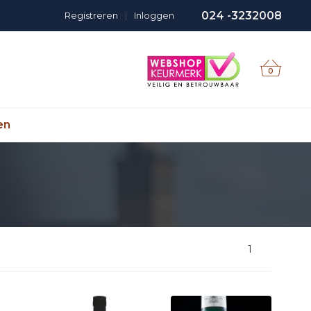
024 -3232008
Registreren
|
Inloggen
0
en
1