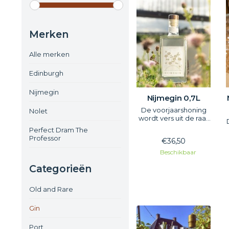
Merken
Alle merken
Edinburgh
Nijmegin
Nijmegin 0,7L
De voorjaarshoning
Nolet
wordt vers uit de raat
geslingerd bij de
Perfect Dram The
Nijmeegse imkerij
Professor
€36,50
Bloem. Deze lokale
imkerij biedt
Beschikbaar
onderdak aan maar
Categorieën
liefst 60 bijenvolken in
en rondom Nijmegen.
De honing is 100%
Old and Rare
natuurlijk en
samengesteld uit
Gin
nectar van vele
verschillende bl
Port