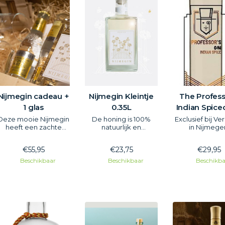
Nijmegin cadeau +
Nijmegin Kleintje
The Profess
1 glas
0.35L
Indian Spice
Deze mooie Nijmegin
De honing is 100%
Exclusief bij Ver
heeft een zachte
natuurlijk en
in Nijmege
smaak met honing en
samengesteld uit
bijzondere gin 
vlierbloesem.
nectar van vele
nieuwe label
€55,95
€23,75
€29,95
Dit is een prachtige
verschillende
Perfect Dram:
set met mooie
bloemen. Zo proef je
Professors In
Beschikbaar
Beschikbaar
Beschikba
gegraveerde glazen,
dus ook de flora van
Spiced me
2x tonic en een
de omgeving!
traditionel
kaneelstokje om het
specerije
af te maken.
Een heerlijke G&T set!