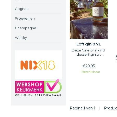
Cognac
Proeverijen
Champagne
Whisky
Loft gin 0.7L
Deze 'one of a kind'
dessert-gin uit
Nijmegen geeft een
nieuwe betekenis aan
€29,95
het concept 'na-
borrelen'. Deftig,
Beschikbaar
uniek en bovenal
uitermate goed te
combineren met
zowel zoete als
hartige nagerechten.
Pagina 1 van 1
|
Produ