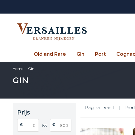
Old and Rare
Gin
Port
Cogna
Home
Gin
GIN
Pagina 1 van 1
|
Prod
Prijs
€
€
tot