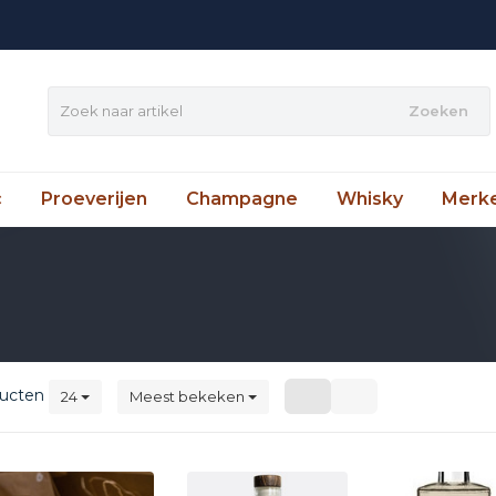
Zoeken
c
Proeverijen
Champagne
Whisky
Merk
ucten
24
Meest bekeken