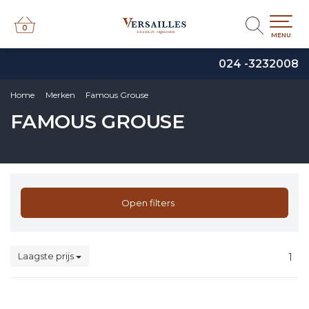
0
0
MENU
024 -3232008
Home
Merken
Famous Grouse
FAMOUS GROUSE
Open filters
Laagste prijs
1