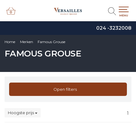
0
0
MENU
024 -3232008
Home
Merken
Famous Grouse
FAMOUS GROUSE
Open filters
Hoogste prijs
1