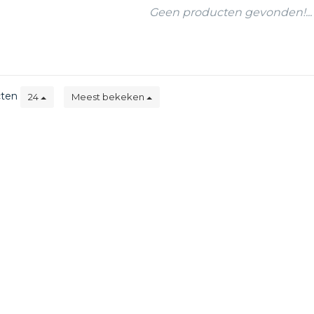
Geen producten gevonden!...
cten
24
Meest bekeken