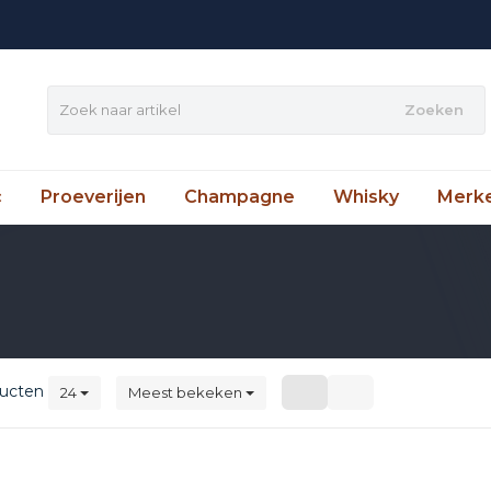
Zoeken
c
Proeverijen
Champagne
Whisky
Merk
ucten
24
Meest bekeken