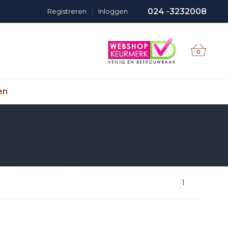
024 -3232008
Registreren
|
Inloggen
0
en
1