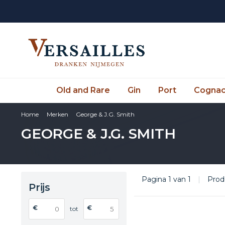
Old and Rare
Gin
Port
Cogna
Home
Merken
George & J.G. Smith
GEORGE & J.G. SMITH
Pagina 1 van 1
|
Prod
Prijs
€
€
tot