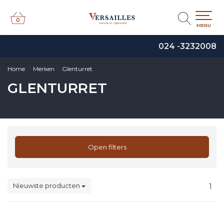
0
0
MENU
024 -3232008
Home
Merken
Glenturret
GLENTURRET
Open filters
Nieuwste producten
1