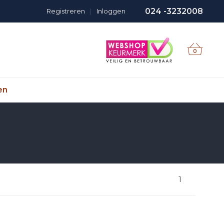
024 -3232008
Registreren
|
Inloggen
0
en
1