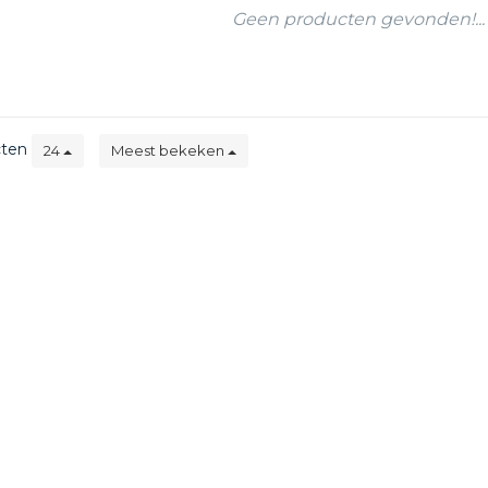
Geen producten gevonden!...
cten
24
Meest bekeken