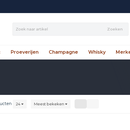
Zoeken
c
Proeverijen
Champagne
Whisky
Merk
ucten
24
Meest bekeken