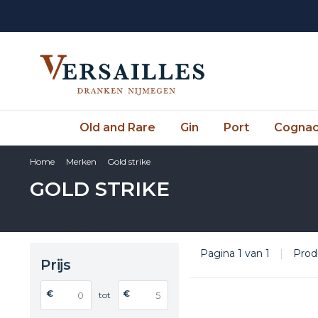
Old and Rare
Gin
Port
Cogna
Home
Merken
Gold strike
GOLD STRIKE
Pagina 1 van 1
|
Prod
Prijs
€
€
tot