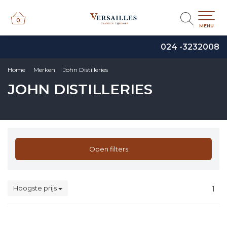
0
0
MENU
024 -3232008
Home
Merken
John Distilleries
JOHN DISTILLERIES
Open filters
Hoogste prijs
1