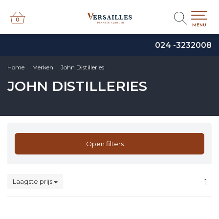
0
0
MENU
024 -3232008
Home
Merken
John Distilleries
JOHN DISTILLERIES
Open filters
Laagste prijs
1