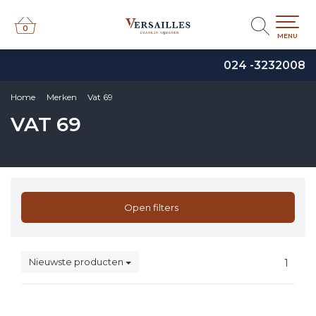
0
0
MENU
024 -3232008
Home
Merken
Vat 69
VAT 69
Open filters
Nieuwste producten
1