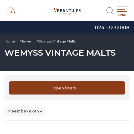
0
0
MENU
024 -3232008
Home
Merken
Wemyss Vintage Malts
WEMYSS VINTAGE MALTS
Open filters
Meest bekeken
1