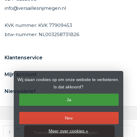
info@versaillesnijmegen.nl
KVK nummer: KVK 77909453
btw-nummer: NL003258731B26
Klantenservice
Mijn account
Wij slaan cookies op om onze website te verbeteren.
Is dat akkoord?
Nieuwsbrief
Ja
Nee
© Copyright 2026 Versailles Nijmegen
- Theme by
Frontlabel
- Powered
+
Meer over cookies »
Toevoegen aan winkelwagen
by
Lightspeed
-