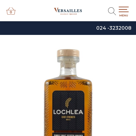
0
0
MENU
024 -3232008