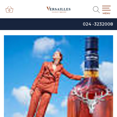
0
0
MENU
024 -3232008