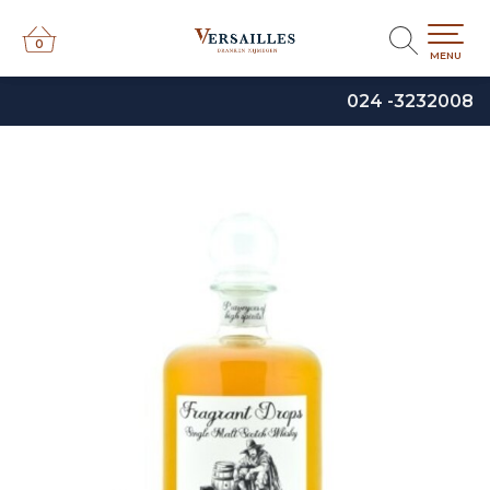
0
0
MENU
024 -3232008