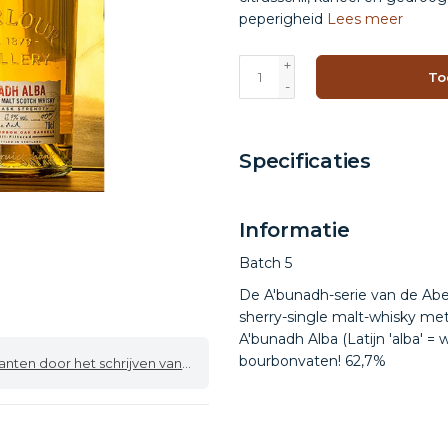
peperigheid
Lees meer
+
To
-
Specificaties
Informatie
Batch 5
De A'bunadh-serie van de Aberl
sherry-single malt-whisky met
A'bunadh Alba (Latijn 'alba' =
bourbonvaten! 62,7%
 door het schrijven van een review