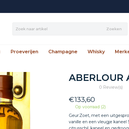
Zoeken
c
Proeverijen
Champagne
Whisky
Merk
ABERLOUR 
0 Review(s)
€
133,60
Op voorraad (2)
Geur:Zoet, met een uitgespro
vanille en een vleugje kaneel
citrusschil, kaneel en gedroo