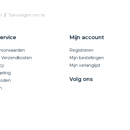
n
/
Toevoegen om te
ervice
Mijn account
voorwaarden
Registreren
n Verzendkosten
Mijn bestellingen
cy
Mijn verlanglijst
eling
Volg ons
hoden
n