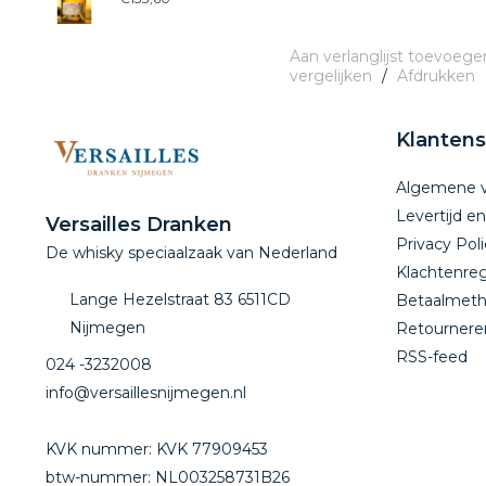
Aan verlanglijst toevoege
vergelijken
/
Afdrukken
Klantens
Algemene 
Levertijd e
Versailles Dranken
Privacy Poli
De whisky speciaalzaak van Nederland
Klachtenreg
Lange Hezelstraat 83 6511CD
Betaalmet
Nijmegen
Retournere
RSS-feed
024 -3232008
info@versaillesnijmegen.nl
KVK nummer: KVK 77909453
btw-nummer: NL003258731B26