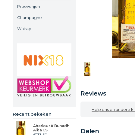
Proeverijen
Champagne
Whisky
Reviews
Help ons en andere klanten
Recent bekeken
Aberlour A’Bunadh
Delen
Alba CS
€133,60