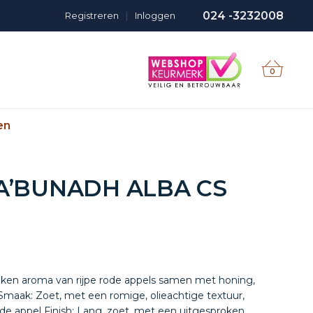
024 -3232008
Registreren
|
Inloggen
0
en
A’BUNADH ALBA CS
ken aroma van rijpe rode appels samen met honing,
 Smaak: Zoet, met een romige, olieachtige textuur,
gde appel Finish: Lang, zoet, met een uitgesproken