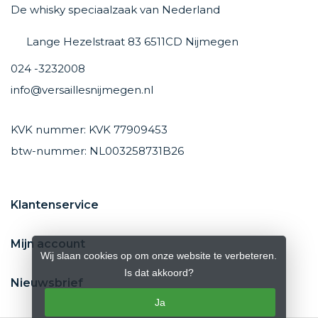
De whisky speciaalzaak van Nederland
Lange Hezelstraat 83 6511CD Nijmegen
024 -3232008
info@versaillesnijmegen.nl
KVK nummer: KVK 77909453
btw-nummer: NL003258731B26
Klantenservice
Mijn account
Wij slaan cookies op om onze website te verbeteren.
Is dat akkoord?
Nieuwsbrief
Ja