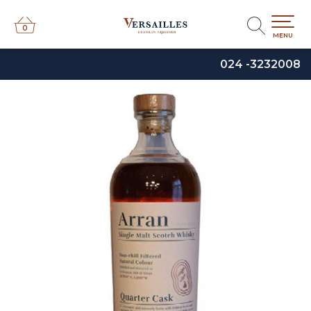
0
0
MENU
024 -3232008