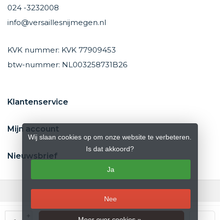
024 -3232008
info@versaillesnijmegen.nl
KVK nummer: KVK 77909453
btw-nummer: NL003258731B26
Klantenservice
Mijn account
Wij slaan cookies op om onze website te verbeteren.
Is dat akkoord?
Nieuwsbrief
Ja
Nee
© Copyright 2026 Versailles Nijmegen
- Theme by
Frontlabel
- Powered
+
Meer over cookies »