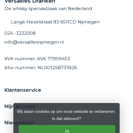
Versailles Dranken
De whisky speciaalzaak van Nederland
Lange Hezelstraat 83 6511CD Nijmegen
024 -3232008
info@versaillesnijmegen.nl
KVK nummer: KVK 77909453
btw-nummer: NL003258731B26
Klantenservice
Mijn account
Wij slaan cookies op om onze website te verbeteren.
Is dat akkoord?
Nieuwsbrief
Ja