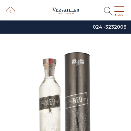
0
0
MENU
024 -3232008