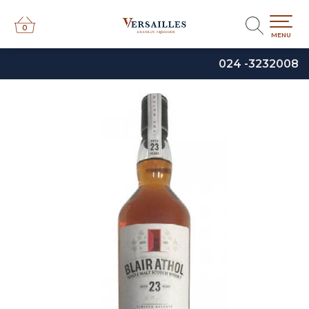
0
0
MENU
024 -3232008