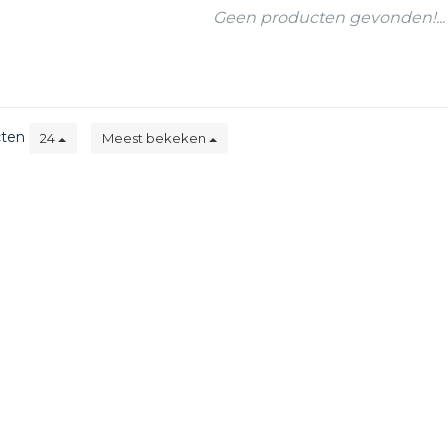
Geen producten gevonden!...
cten
24
Meest bekeken