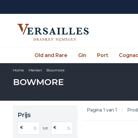
Old and Rare
Gin
Port
Cogna
Home
Merken
Bowmore
BOWMORE
Pagina 1 van 1
|
Prod
Prijs
€
€
tot