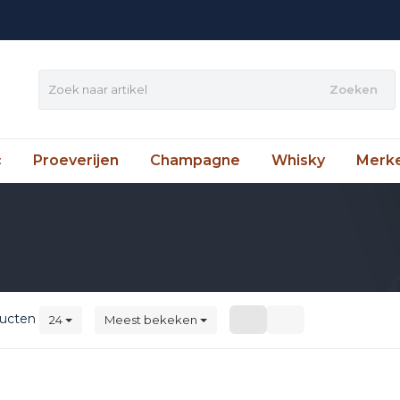
Zoeken
c
Proeverijen
Champagne
Whisky
Merk
ucten
24
Meest bekeken