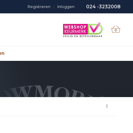
024 -3232008
Registreren
|
Inloggen
0
en
1