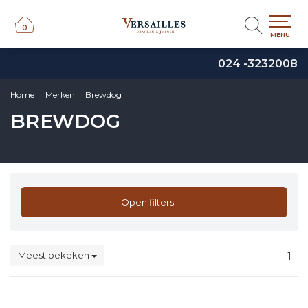
0
0
MENU
024 -3232008
Home
Merken
Brewdog
BREWDOG
Open filters
Meest bekeken
1