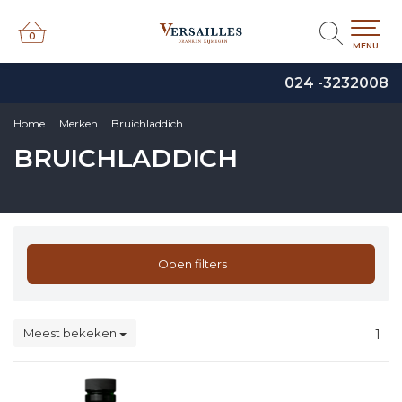
0
0
MENU
024 -3232008
Home
Merken
Bruichladdich
BRUICHLADDICH
Open filters
Meest bekeken
1