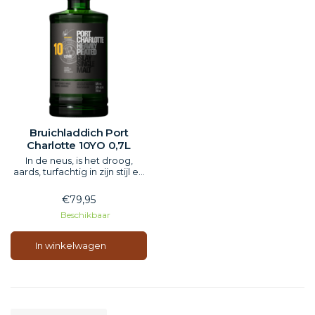
Bruichladdich Port
Charlotte 10YO 0,7L
In de neus, is het droog,
aards, turfachtig in zijn stijl en
zo laat het de eik naar voren
komen met golven van
€79,95
gouden karamel, toffees,
Beschikbaar
vanillevla, hints van gember,
nootmuskaat en kruidnagel.In
de mond is er een merkbare
In winkelwagen
delicatesse en zachtheid in
text