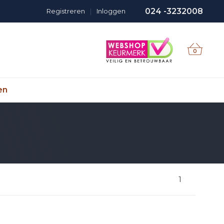
024 -3232008
Registreren
|
Inloggen
0
en
1