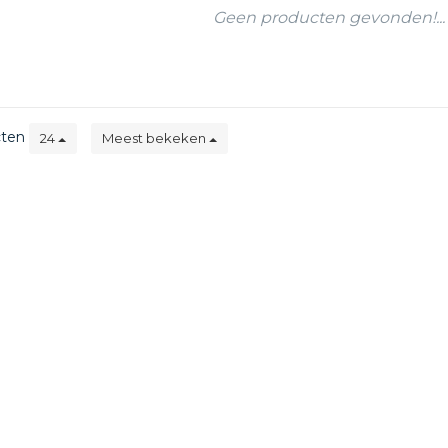
Geen producten gevonden!...
cten
24
Meest bekeken