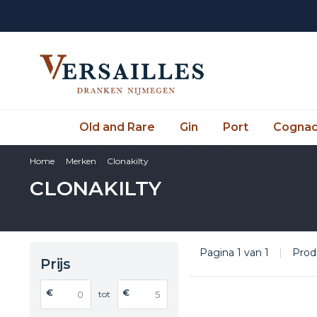
Old and Rare
Gin
Port
Cogna
Home
Merken
Clonakilty
CLONAKILTY
Pagina 1 van 1
|
Prod
Prijs
€
€
tot