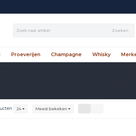
Zoeken
c
Proeverijen
Champagne
Whisky
Merk
ucten
24
Meest bekeken