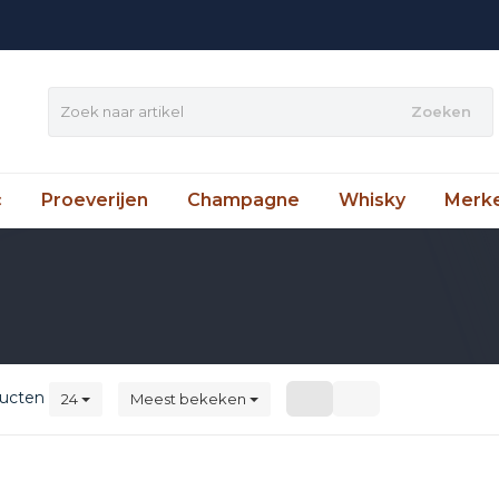
Zoeken
c
Proeverijen
Champagne
Whisky
Merk
ucten
24
Meest bekeken