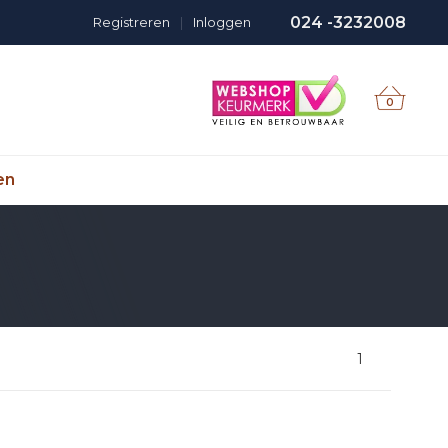
024 -3232008
Registreren
|
Inloggen
0
en
1