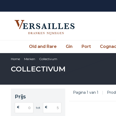
Old and Rare
Gin
Port
Cogna
Home
Merken
Collectivum
COLLECTIVUM
Pagina 1 van 1
|
Prod
Prijs
€
€
tot