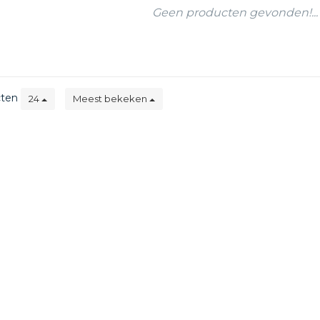
Geen producten gevonden!...
cten
24
Meest bekeken