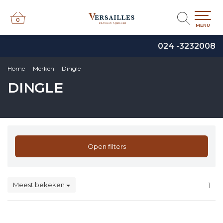
0
0
MENU
024 -3232008
Home
Merken
Dingle
DINGLE
Open filters
Meest bekeken
1