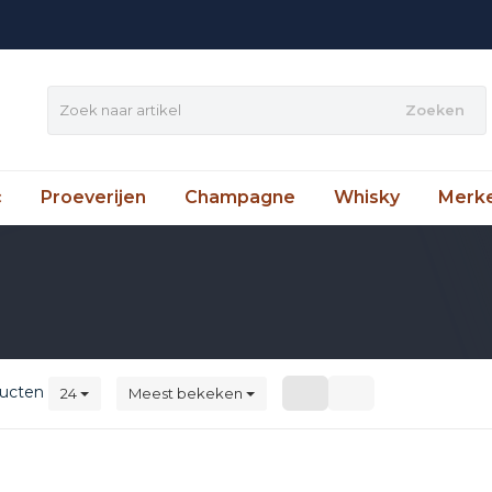
Zoeken
c
Proeverijen
Champagne
Whisky
Merk
ucten
24
Meest bekeken