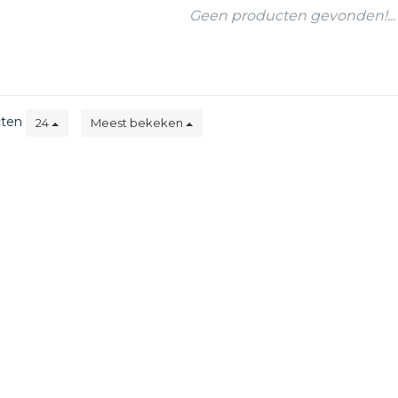
Geen producten gevonden!...
cten
24
Meest bekeken