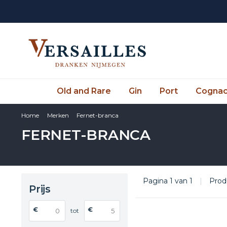
Old and Rare
Gin
Port
Cogna
Home
Merken
Fernet-branca
FERNET-BRANCA
Pagina 1 van 1
|
Prod
Prijs
€
€
tot