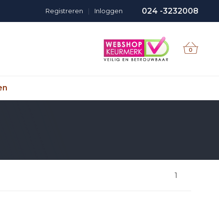
024 -3232008
Registreren
|
Inloggen
0
en
1