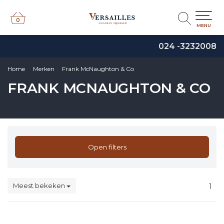
0
0
MENU
024 -3232008
Home
Merken
Frank McNaughton & Co
FRANK MCNAUGHTON & CO
Open filters
Meest bekeken
1