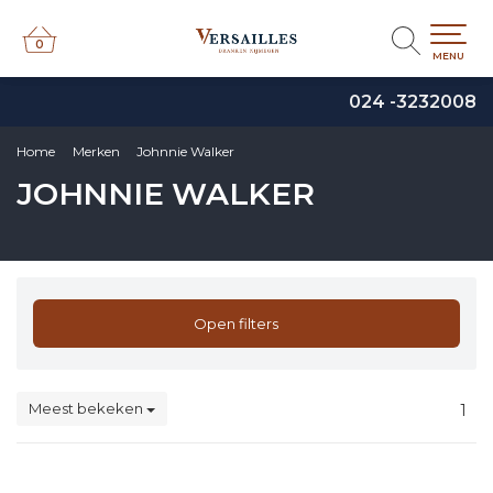
0
0
MENU
024 -3232008
Home
Merken
Johnnie Walker
JOHNNIE WALKER
Open filters
Meest bekeken
1