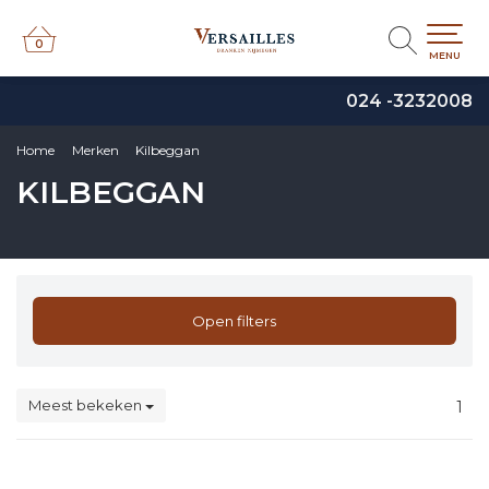
0
0
MENU
024 -3232008
Home
Merken
Kilbeggan
KILBEGGAN
Open filters
Meest bekeken
1