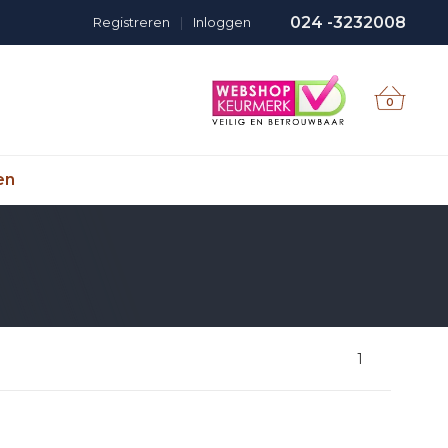
024 -3232008
Registreren
|
Inloggen
0
en
1