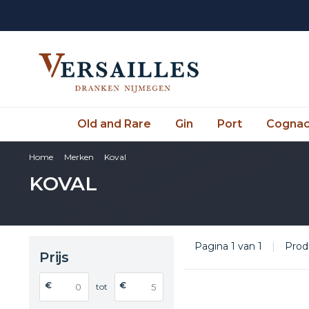
Old and Rare
Gin
Port
Cogna
Home
Merken
Koval
KOVAL
Pagina 1 van 1
|
Prod
Prijs
€
€
tot