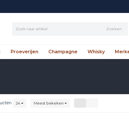
Zoeken
c
Proeverijen
Champagne
Whisky
Merk
ucten
24
Meest bekeken