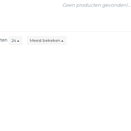
Geen producten gevonden!...
cten
24
Meest bekeken