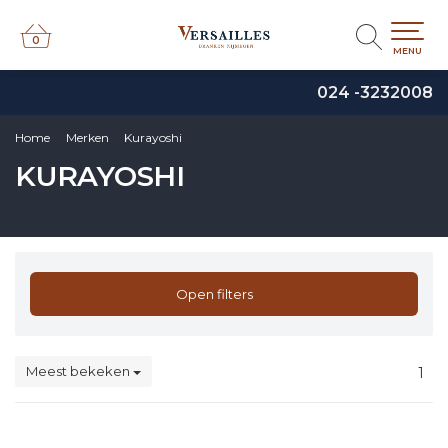
0
0
MENU
024 -3232008
Home
Merken
Kurayoshi
KURAYOSHI
Open filters
Meest bekeken
1