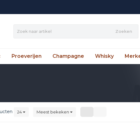
Zoeken
c
Proeverijen
Champagne
Whisky
Merk
ucten
24
Meest bekeken