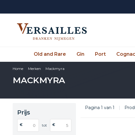
Old and Rare
Gin
Port
Cogna
Home
Merken
Mackmyra
MACKMYRA
Pagina 1 van 1
|
Prod
Prijs
€
€
tot