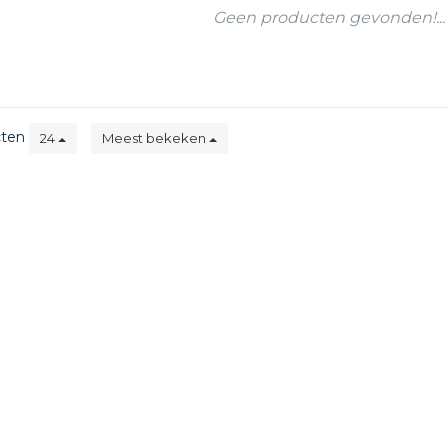
Geen producten gevonden!...
cten
24
Meest bekeken