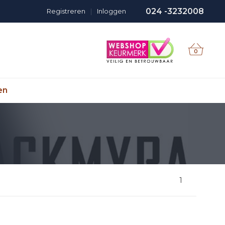
024 -3232008
Registreren
|
Inloggen
0
en
1