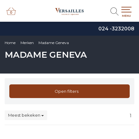
0
0
MENU
024 -3232008
Home
Merken
Madame Geneva
MADAME GENEVA
Open filters
Meest bekeken
1