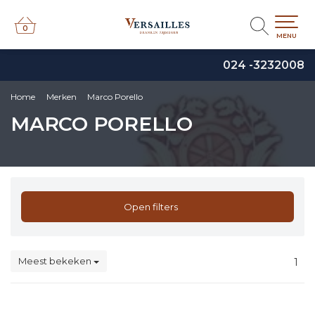
0
0
MENU
024 -3232008
Home
Merken
Marco Porello
MARCO PORELLO
Open filters
Meest bekeken
1