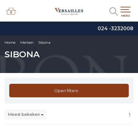
0
0
MENU
024 -3232008
Home
Merken
Sibona
SIBONA
Open filters
Meest bekeken
1