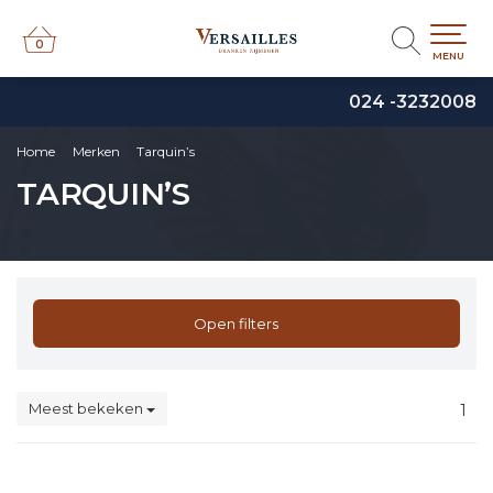
0
0
MENU
024 -3232008
Home
Merken
Tarquin’s
TARQUIN’S
Open filters
Meest bekeken
1